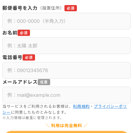
郵便番号を入力
（設置住所）
必須
お名前
必須
電話番号
必須
メールアドレス
任意
当サービスをご利用されるお客様は、
利用規約
・
プライバシーポリ
シー
に同意したものとみなします。
※入力情報は厳重に管理されます。
＼ 利用は完全無料 ／