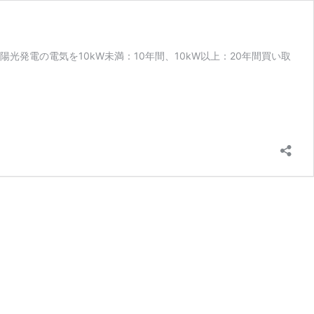
社が太陽光発電の電気を10kW未満：10年間、10kW以上：20年間買い取