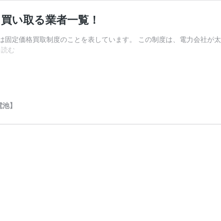
力を買い取る業者一覧！
 tariff）は固定価格買取制度のことを表しています。 この制度は、電力会
【2026
を読む
年】
卒
FIT
後
に
電池】
太
陽
光
発
電
の
電
力
を
買
い