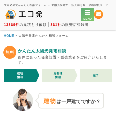
太陽光発電かんたん相談フォーム － 太陽光発電の一括見積もり・価格比較サービス【エコ発】
13369件
の見積もり依頼
361社
の販売店登録済
HOME
> 太陽光発電かんたん相談フォーム
かんたん太陽光発電相談
無料
条件に合った優良設置・販売業者をご紹介いたしま
す。
建物
お客様
完了
情報
情報
建物
は一戸建てですか？