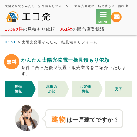
太陽光発電かんたん一括見積もりフォーム － 太陽光発電の一括見積もり・価格比較サービス【エコ発】
13369件
の見積もり依頼
361社
の販売店登録済
HOME
> 太陽光発電かんたん一括見積もりフォーム
かんたん太陽光発電一括見積もり依頼
無料
条件に合った優良設置・販売業者をご紹介いたしま
す。
建物
屋根の
お客様
完了
情報
形状
情報
建物
は一戸建てですか？