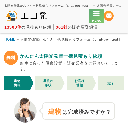
太陽光発電かんたん一括見積もりフォーム【chat-bot_test】 － 太陽光発電の一括見積もり・価格比較サービス【エコ発】
13369件
の見積もり依頼
361社
の販売店登録済
HOME
> 太陽光発電かんたん一括見積もりフォーム【chat-bot_test】
かんたん太陽光発電一括見積もり依頼
無料
条件に合った優良設置・販売業者をご紹介いたしま
す。
建物
屋根の
お客様
完了
情報
形状
情報
建物
は完成済みですか？