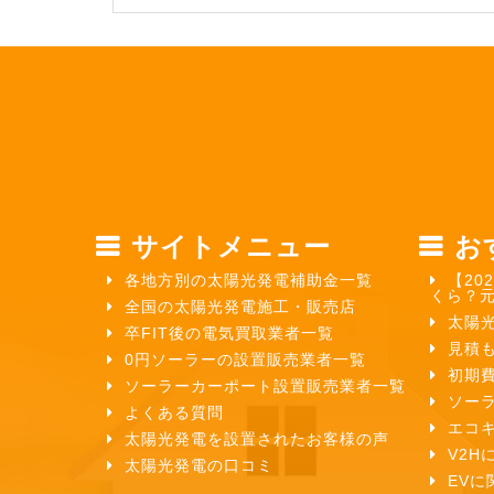
サイトメニュー
お
各地方別の太陽光発電補助金一覧
【20
くら？
全国の太陽光発電施工・販売店
太陽
卒FIT後の電気買取業者一覧
見積
0円ソーラーの設置販売業者一覧
初期
ソーラーカーポート設置販売業者一覧
ソー
よくある質問
エコ
太陽光発電を設置されたお客様の声
V2H
太陽光発電の口コミ
EVに