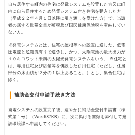
自ら居住する町内の住宅に発電システムを設置した方又は町
内に自ら居住するため発電システム付き住宅を購入した方
（平成２２年４月１日以降に引き渡しを受けた方）で、当該
者の属する世帯全員が町税及び国民健康保険税を滞納してい
ない方。
※発電システムとは、住宅の屋根等への設置に適した、低電
圧電流と逆潮流有りで連係し、かつ、太陽電池の最大出力が
１０キロワット未満の太陽光発電システムをいう。 ※住宅と
は、専用住宅及び店舗等を併設した併用住宅（ただし、住居
部分の床面積が２分の１以上あること。）とし、集合住宅は
除く。
補助金交付申請手続き方法
発電システムの設置完了後、速やかに補助金交付申請書（様
式第１号）（Word/37KB）に、次に掲げる書類を添付して建
設環境課へ申請してください。