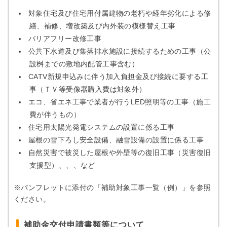
対象住宅及び住宅用付属建物の老朽や経年劣化による修
繕、補修、増改築及び内外装の模様替え工事
バリアフリー改修工事
公共下水道及び集落排水施設に接続するための工事（公
設桝までの敷地内配管工事含む）
CATV新規申込みに伴う加入負担金及び接続に要する工
事（ＴＶ等受像器購入費は対象外）
エコ、省エネ工事で業者が行うLED照明等の工事（施工
費が伴うもの）
住宅用太陽光発電システムの設置に係る工事
屋根の雪下ろし安全設備、融雪設備の設置に係る工事
自然災害で被災した屋根や外壁等の復旧工事（災害復旧
支援型）、、、など
※パンフレットに添付の「補助対象工事一覧（例）」を参照
ください。
補助金交付申請書類等について