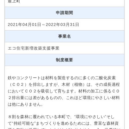
最上町
申請期間
2021年04月01日～2022年03月31日
事業名
エコ住宅新増改築支援事業
制度概要
鉄やコンクリートは材料を製造するのに多くの二酸化炭素
（ＣＯ２）を排出しますが、木材（植物）は、その成長過程
においてＣＯ２を吸収して育ちます。材料の加工に係るＣＯ
２排出量には差があるものの、これほど環境にやさしい材料
は他にありません。
８割を森林に覆われている本町で、“環境にやさしい”そし
て“持続可能な”まちづくりを進めるためには、豊富な森林資