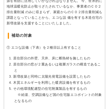
源を有効に活用していかなければなりません。 今、世界的に
地球温暖化防止が取りざたされているなか、事業者のＣＯ２
排出量削減 のみに収まらず、家庭からのＣＯ２排出量削減も
課題となっていることから、エコな設 備を有する木造住宅の
新増改築を支援することにいたしました。
補助の対象
① エコな設備（下表）を２種目以上有すること
居住部分の外壁、天井、床に断熱材を施したもの
居住部分の窓が２重あるいは複層ガラスの構造であるこ
と
新増改築と同時に太陽光発電設備を設置したもの
木質エネルギーを利用した暖房設備を有するもの
その他環境配慮型の住宅附属製品を有するもの
※給湯、空調設備など国の住宅版エコポイントの対象
となるもの