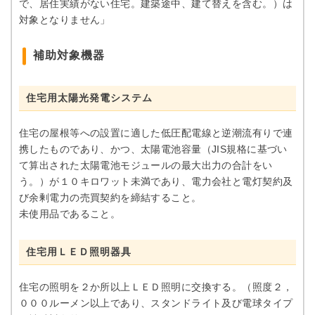
で、居住実績がない住宅。建築途中、建て替えを含む。）は
対象となりません」
補助対象機器
住宅用太陽光発電システム
住宅の屋根等への設置に適した低圧配電線と逆潮流有りで連
携したものであり、かつ、太陽電池容量（JIS規格に基づい
て算出された太陽電池モジュールの最大出力の合計をい
う。）が１０キロワット未満であり、電力会社と電灯契約及
び余剰電力の売買契約を締結すること。
未使用品であること。
住宅用ＬＥＤ照明器具
住宅の照明を２か所以上ＬＥＤ照明に交換する。（照度２，
０００ルーメン以上であり、スタンドライト及び電球タイプ