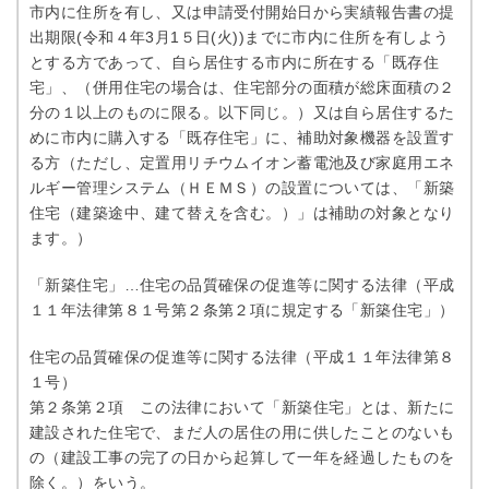
市内に住所を有し、又は申請受付開始日から実績報告書の提
出期限(令和４年3月1５日(火))までに市内に住所を有しよう
とする方であって、自ら居住する市内に所在する「既存住
宅」、（併用住宅の場合は、住宅部分の面積が総床面積の２
分の１以上のものに限る。以下同じ。）又は自ら居住するた
めに市内に購入する「既存住宅」に、補助対象機器を設置す
る方（ただし、定置用リチウムイオン蓄電池及び家庭用エネ
ルギー管理システム（ＨＥＭＳ）の設置については、「新築
住宅（建築途中、建て替えを含む。）」は補助の対象となり
ます。）
「新築住宅」…住宅の品質確保の促進等に関する法律（平成
１１年法律第８１号第２条第２項に規定する「新築住宅」）
住宅の品質確保の促進等に関する法律（平成１１年法律第８
１号）
第２条第２項 この法律において「新築住宅」とは、新たに
建設された住宅で、まだ人の居住の用に供したことのないも
の（建設工事の完了の日から起算して一年を経過したものを
除く。）をいう。