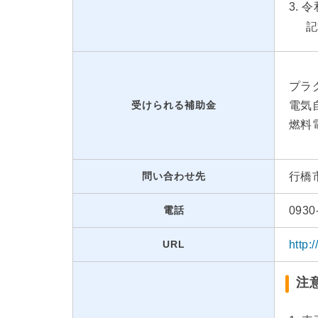
令
記
プラ
受けられる補助金
電気
燃料
問い合わせ先
行橋
電話
0930
URL
http:
注