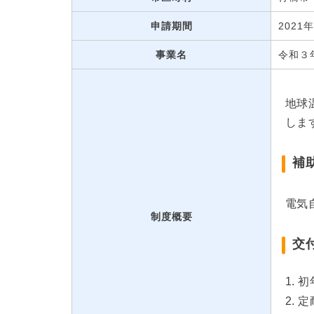
申請期間
2021
事業名
令和３
地球
しま
補
電気
制度概要
交
初
定