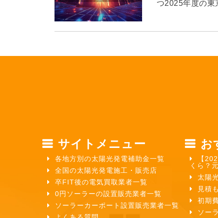
つ2025年度の
サイトメニュー
お
各地方別の太陽光発電補助金一覧
【20
くら？
全国の太陽光発電施工・販売店
太陽
卒FIT後の電気買取業者一覧
見積
0円ソーラーの設置販売業者一覧
初期
ソーラーカーポート設置販売業者一覧
ソー
よくある質問