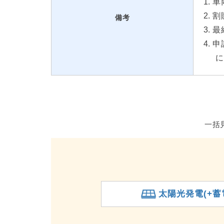
車
割
備考
最
申
に
一括
太陽光発電(+蓄