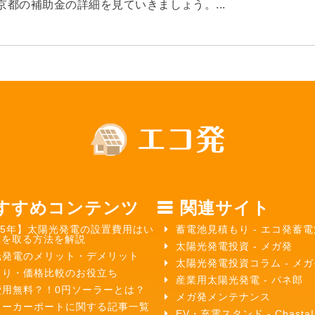
東京都の補助金の詳細を見ていきましょう。...
すすめコンテンツ
関連サイト
25年】太陽光発電の設置費用はい
蓄電池見積もり - エコ発蓄電
元を取る方法を解説
太陽光発電投資 - メガ発
光発電のメリット・デメリット
太陽光発電投資コラム - メ
もり・価格比較のお役立ち
産業用太陽光発電 - パネ郎
費用無料？！0円ソーラーとは？
メガ発メンテナンス
ラーカーポートに関する記事一覧
EV・充電スタンド - Chasta!