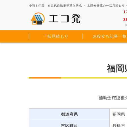
令和３年度 次世代自動車等導入助成 － 太陽光発電の一括見積もり
1
3
※
一括見積もり
お役立ち記事一覧
福岡
補助金確認後
都道府県
福岡県
市区町村
行橋市