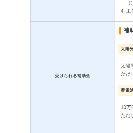
じ
未
補
太陽
太陽
ただ
受けられる補助金
蓄電
10
ただ