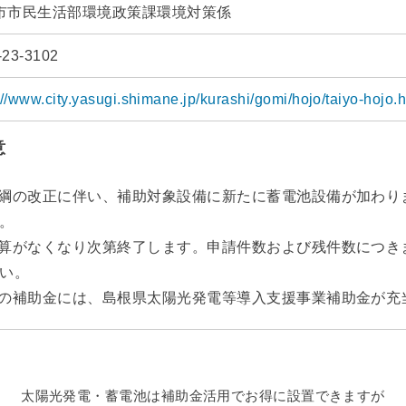
市市民生活部環境政策課環境対策係
-23-3102
://www.city.yasugi.shimane.jp/kurashi/gomi/hojo/taiyo-hojo.
意
綱の改正に伴い、補助対象設備に新たに蓄電池設備が加わり
。
算がなくなり次第終了します。申請件数および残件数につき
い。
の補助金には、島根県太陽光発電等導入支援事業補助金が充
太陽光発電・蓄電池は補助金活用でお得に設置できますが