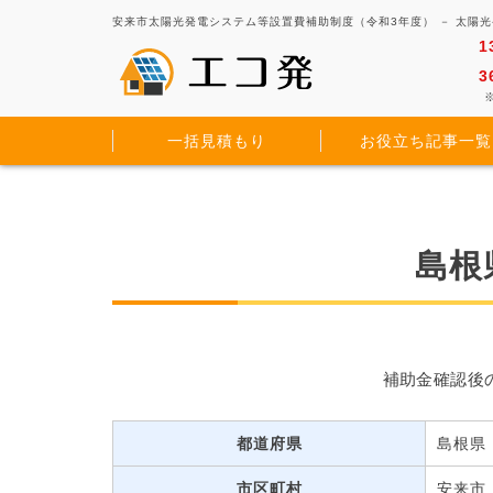
安来市太陽光発電システム等設置費補助制度（令和3年度） － 太陽
1
3
※
一括見積もり
お役立ち記事一覧
島根
補助金確認後
都道府県
島根県
市区町村
安来市