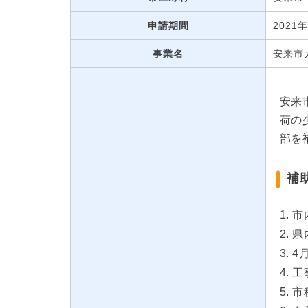
申請期間
2021
事業名
安来市
安来
荷の
部を
補
市
県
4
工
市