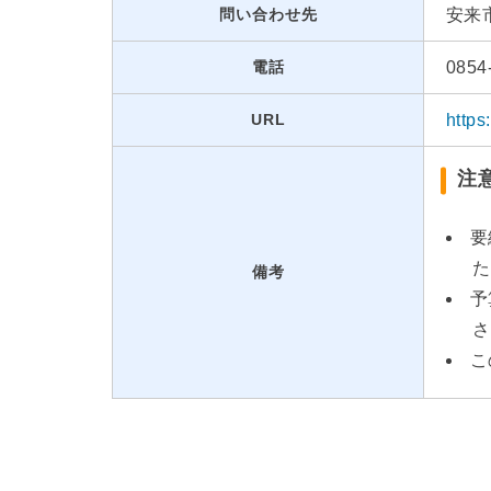
問い合わせ先
安来
電話
0854
URL
https
注
要
た
備考
予
さ
こ