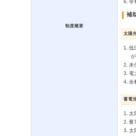
令
補
制度概要
太陽
低
が
未
電
余
蓄電
太
蓄
太