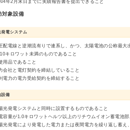
和4年2月末日までに実績報告書を提出できること
助対象設備
光発電システム
圧配電線と逆潮流有りで連系し、かつ、太陽電池の公称最大
10キロワット未満のものであること
使用品であること
力会社と電灯契約を締結していること
剰電力の電力受給契約を締結すること
池設備
陽光発電システムと同時に設置するものであること
電容量が1.0キロワットヘルツ以上のリチウムイオン蓄電池
陽光発電により発電した電力または夜間電力を繰り返し蓄え