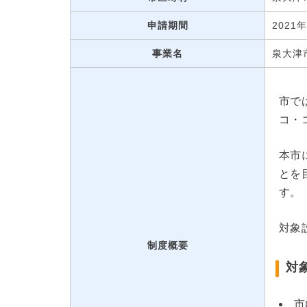
申請期間
2021
事業名
泉大津
市で
コ・
本市
とを
す。
対象
制度概要
対
市