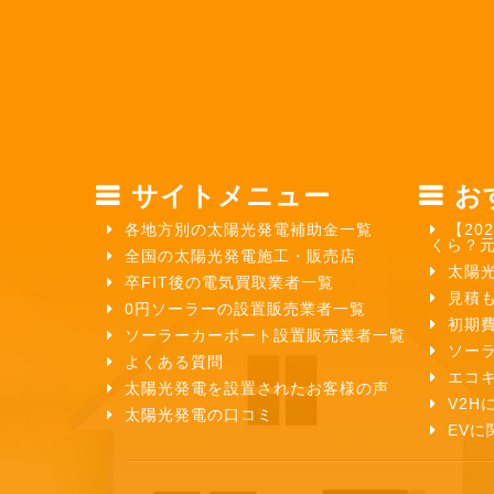
サイトメニュー
お
各地方別の太陽光発電補助金一覧
【20
くら？
全国の太陽光発電施工・販売店
太陽
卒FIT後の電気買取業者一覧
見積
0円ソーラーの設置販売業者一覧
初期
ソーラーカーポート設置販売業者一覧
ソー
よくある質問
エコ
太陽光発電を設置されたお客様の声
V2H
太陽光発電の口コミ
EVに