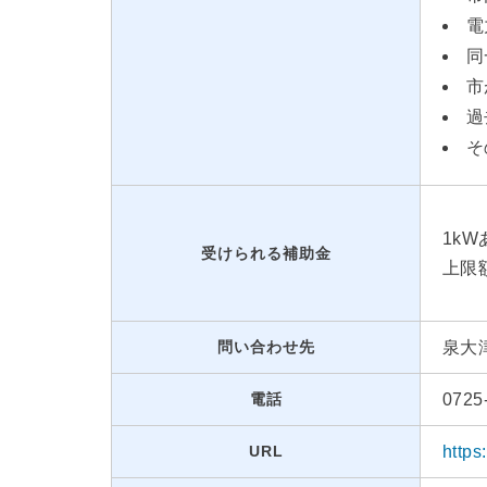
電
同
市
過
そ
1kW
受けられる補助金
上限
問い合わせ先
泉大
電話
0725
URL
https