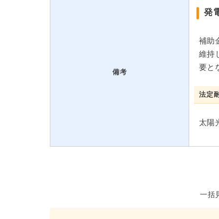
発
補助
維持
要と
備考
法定
太陽
一括