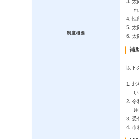
太
れ
性
太
制度概要
太
補
以下
北
い
令
用
受
市