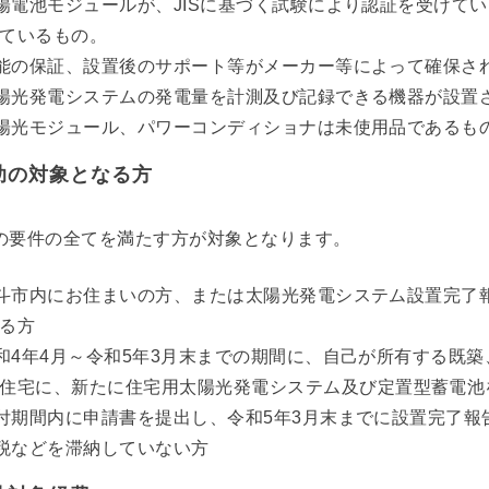
陽電池モジュールが、JISに基づく試験により認証を受けて
ているもの。
能の保証、設置後のサポート等がメーカー等によって確保さ
陽光発電システムの発電量を計測及び記録できる機器が設置
陽光モジュール、パワーコンディショナは未使用品であるも
助の対象となる方
の要件の全てを満たす方が対象となります。
斗市内にお住まいの方、または太陽光発電システム設置完了
る方
和4年4月～令和5年3月末までの期間に、自己が所有する既
住宅に、新たに住宅用太陽光発電システム及び定置型蓄電池
付期間内に申請書を提出し、令和5年3月末までに設置完了報
税などを滞納していない方