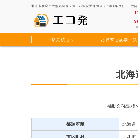
北斗市住宅用太陽光発電システム等設置補助金（令和4年度） － 太
1
3
※
一括見積もり
お役立ち記事一覧
北海
補助金確認後
都道府県
北海道
市区町村
北斗市