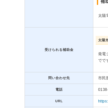
補
太陽
太陽
受けられる補助金
発電
でで
問い合わせ先
市民
電話
0138
URL
http