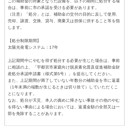
この補助金の対象となった設備を、以下の期間に処分する場
合は、事前に市の承認を受ける必要があります。
（注意）「処分」とは、補助金の交付の目的に反して使用、
売却、譲渡、交換、貸与、廃棄又は担保に供すること等を指
します。
【処分制限期間】
太陽光発電システム：17年
上記期間中にやむを得ず処分する必要が生じた場合は、事前
に相談の上、「宇都宮市家庭向け脱炭素化普及促進補助金財
産処分承認申請書（様式第5号）」を提出してください。
また、上記期間が満了していない年数分の補助金を市に返還
（1年未満の端数が生じるときは切り捨て）していただくこ
とになります。
なお、処分が天災、本人の責めに帰さない事故その他のやむ
を得ない事由による場合においては、返還金額の全部又は一
部を免除することがあります。