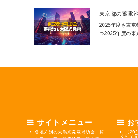
東京都の蓄電
2025年度も東
つ2025年度の
サイトメニュー
お
各地方別の太陽光発電補助金一覧
【20
くら？