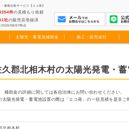
り・価格比較サービス【エコ発】
3354件
の見積もり依頼
61社
の販売店登録済
2026/08/07時点
太陽光・蓄電池補助金
施工・販売会社
佐久郡北相木村の太陽光発電・蓄
補助金の詳細に関しては各自治体にお問い合わせください。
の太陽光発電・蓄電池設置の際は「エコ発」の一括見積を是非ご
郡北相木村