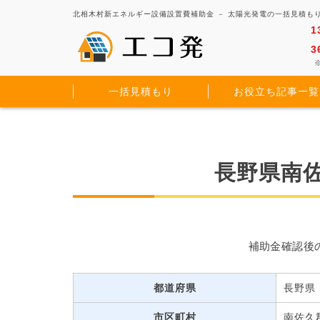
北相木村新エネルギー設備設置費補助金 － 太陽光発電の一括見積も
1
3
※
一括見積もり
お役立ち記事一覧
長野県南
補助金確認後
都道府県
長野県
市区町村
南佐久