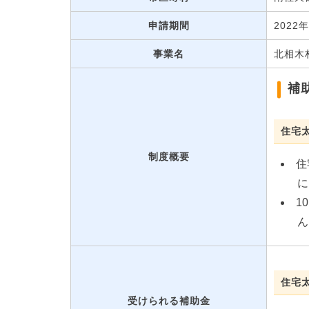
申請期間
2022
事業名
北相木
補
住宅
制度概要
住
に
1
ん
住宅
受けられる補助金