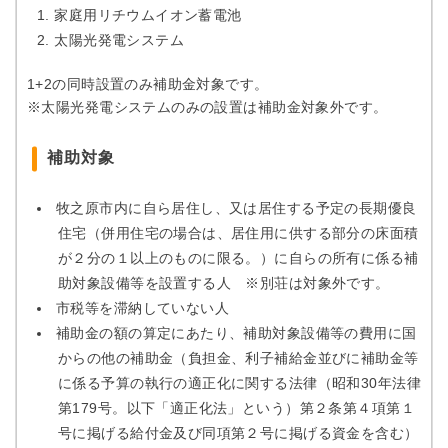
家庭用リチウムイオン蓄電池
太陽光発電システム
1+2の同時設置のみ補助金対象です。
※太陽光発電システムのみの設置は補助金対象外です。
補助対象
牧之原市内に自ら居住し、又は居住する予定の長期優良
住宅（併用住宅の場合は、居住用に供する部分の床面積
が２分の１以上のものに限る。）に自らの所有に係る補
助対象設備等を設置する人 ※別荘は対象外です。
市税等を滞納していない人
補助金の額の算定にあたり、補助対象設備等の費用に国
からの他の補助金（負担金、利子補給金並びに補助金等
に係る予算の執行の適正化に関する法律（昭和30年法律
第179号。以下「適正化法」という）第２条第４項第１
号に掲げる給付金及び同項第２号に掲げる資金を含む）