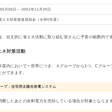
年05月08日～-0001年11月30日
省エネ対策推進奨励金（令和5年度）
は、自主的に省エネ活動に取り組む皆さんに予算の範囲内で
エネ対策活動
年度内において一世帯につき、Ａグループから1つ、Cグルー
とができます。
ループ：住宅用太陽光発電システム
消費したあとの余剰電力を売却している場合が対象となりま