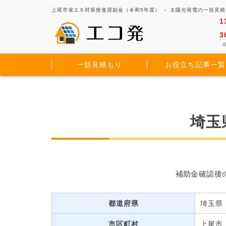
上尾市省エネ対策推進奨励金（令和5年度） － 太陽光発電の一括見
1
3
※
一括見積もり
お役立ち記事一覧
埼玉
補助金確認後
都道府県
埼玉県
市区町村
上尾市