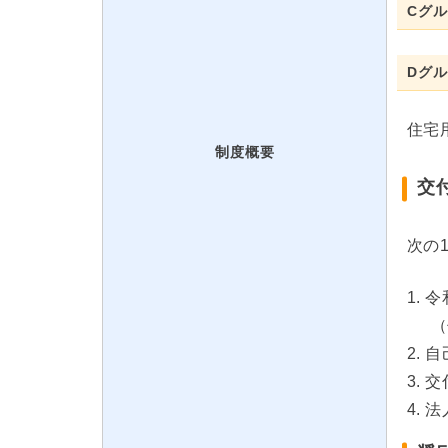
Cグ
Dグ
住宅
制度概要
交
次の
令
（
自
交
法