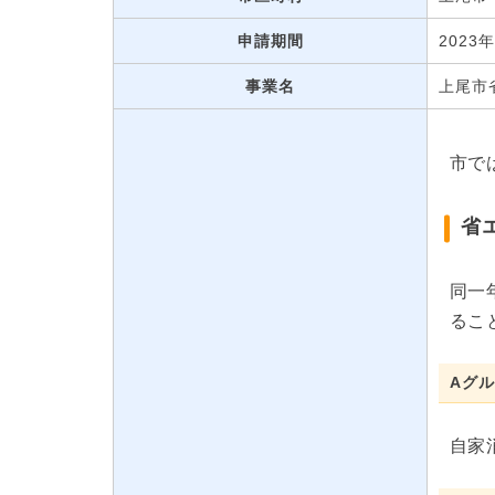
申請期間
2023
事業名
上尾市
市で
省
同一
るこ
Aグ
自家