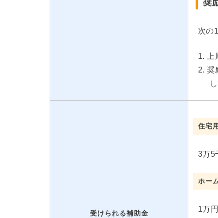
奨
次の
上
奨
し
住宅
3万
ホー
1万
受けられる補助金