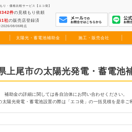
積もり・価格比較サービス【エコ発】
3342件
の見積もり依頼
61社
の販売店登録済
2026/08/06時点
太陽光・蓄電池補助金
施工・販売会社
県上尾市の太陽光発電・蓄電池
補助金の詳細に関しては各自治体にお問い合わせください。
の太陽光発電・蓄電池設置の際は「エコ発」の一括見積を是非ご