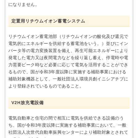
になりません。
定置用リチウムイオン蓄電システム
リチウムイオン蓄電池部（リチウムイオンの酸化及び還元で
電気的にエネルギーを供給する蓄電池をいう。）並びにイン
バータ等の電力変換装置を備え、再生可能エネルギーにより
発電した電力又は夜間電力などを繰り返し蓄え、停電時や電
力需要ピーク時など必要に応じて電気を活用することができ
るもので、国が令和3年度以降に実施する補助事業における
補助対象機器として、一般社団法人環境共創イニシアチブに
より登録されているものであること。
V2H放充電設備
電気自動車と住宅の間で相互に電気を供給できる設備のう
ち、国が令和3年度以降に実施する補助事業において、一般
社団法人次世代自動車振興センターにより補助対象とされて