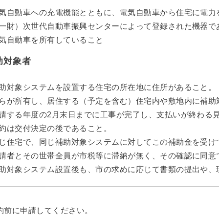
気自動車への充電機能とともに、電気自動車から住宅に電力
一財）次世代自動車振興センターによって登録された機器で
気自動車を所有していること
助対象者
助対象システムを設置する住宅の所在地に住所があること。
らが所有し、居住する（予定を含む）住宅内や敷地内に補助
請する年度の2月末日までに工事が完了し、支払いが終わる
約は交付決定の後であること。
じ住宅で、同じ補助対象システムに対してこの補助金を受け
請者とその世帯全員が市税等に滞納が無く、その確認に同意
助対象システム設置後も、市の求めに応じて書類の提出や、
約前に申請してください。