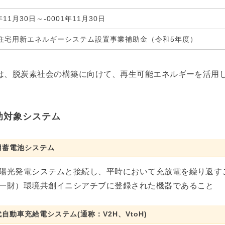
1年11月30日～-0001年11月30日
住宅用新エネルギーシステム設置事業補助金（令和5年度）
は、脱炭素社会の構築に向けて、再生可能エネルギーを活用
助対象システム
用蓄電池システム
陽光発電システムと接続し、平時において充放電を繰り返す
一財）環境共創イニシアチブに登録された機器であること
自動車充給電システム(通称：V2H、VtoH)