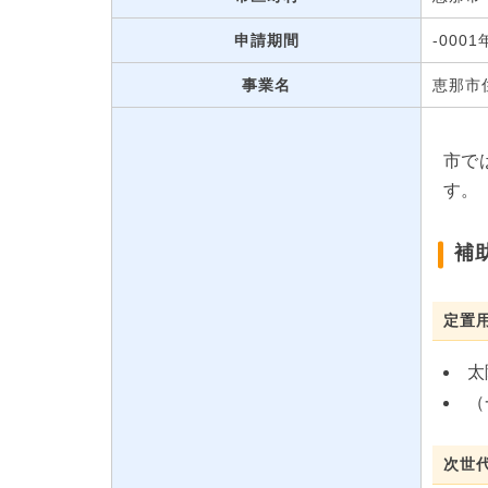
申請期間
-000
事業名
恵那市
市で
す。
補
定置
太
（
次世代