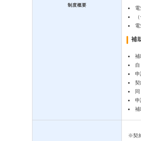
制度概要
電
（
電
補
補
自
申
契
同
申
補
※契