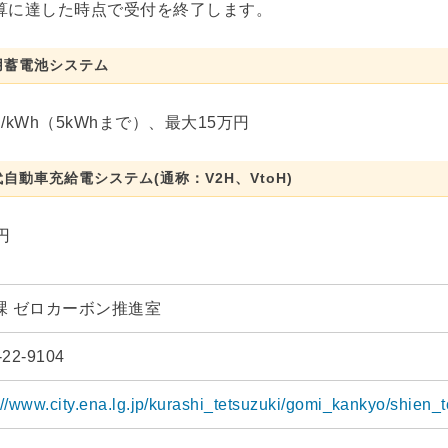
算に達した時点で受付を終了します。
用蓄電池システム
/kWh（5kWhまで）、最大15万円
自動車充給電システム(通称：V2H、VtoH)
円
課 ゼロカーボン推進室
-22-9104
://www.city.ena.lg.jp/kurashi_tetsuzuki/gomi_kankyo/shien_