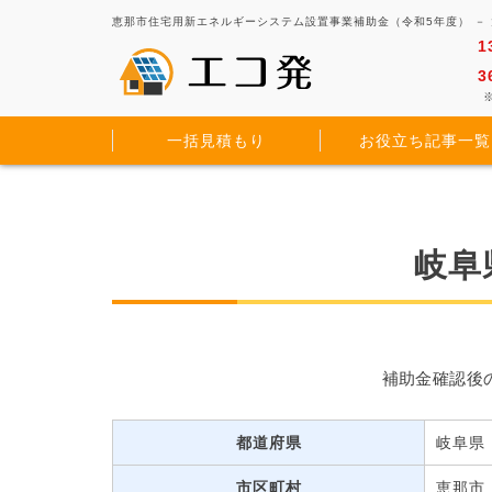
恵那市住宅用新エネルギーシステム設置事業補助金（令和5年度） －
1
3
※
一括見積もり
お役立ち記事一覧
岐阜
補助金確認後
都道府県
岐阜県
市区町村
恵那市