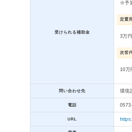
※予
定置
受けられる補助金
3万円
次世代
10万
問い合わせ先
環境
電話
0573
URL
https