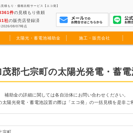
括見積もり・価格比較サービス【エコ発】
3361件
の見積もり依頼
61社
の販売店登録済
2026/08/07時点
太陽光・蓄電池補助金
施工・販売会社
加茂郡七宗町の太陽光発電・蓄電
補助金の詳細に関しては各自治体にお問い合わせください。
の太陽光発電・蓄電池設置の際は「エコ発」の一括見積を是非ご
七宗町