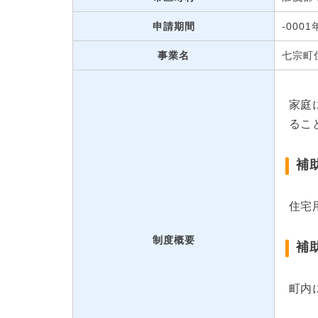
申請期間
-000
事業名
七宗町
家庭
るこ
補
住宅
制度概要
補
町内