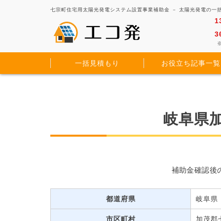
七宗町住宅用太陽光発電システム設置事業補助金 － 太陽光発電の一
1
3
※
一括見積もり
お役立ち記事一覧
岐阜県
補助金確認後
都道府県
岐阜県
市区町村
加茂郡