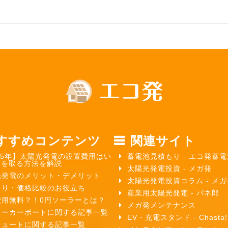
すすめコンテンツ
関連サイト
25年】太陽光発電の設置費用はい
蓄電池見積もり - エコ発蓄電
元を取る方法を解説
太陽光発電投資 - メガ発
光発電のメリット・デメリット
太陽光発電投資コラム - メ
もり・価格比較のお役立ち
産業用太陽光発電 - パネ郎
費用無料？！0円ソーラーとは？
メガ発メンテナンス
ラーカーポートに関する記事一覧
EV・充電スタンド - Chasta!
キュートに関する記事一覧