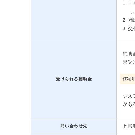
自
し
補
交
補助
※受
住宅
受けられる補助金
シス
があ
問い合わせ先
七宗