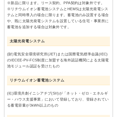
※新品に限ります。リース契約、PPA契約は対象外です。
※リチウムイオン蓄電池システムとHEMSは太陽光発電シス
テムと同時導入の場合に限ります。蓄電池のみ設置する場合
や、既に太陽光発電システムを設置している住宅・事業所に
蓄電池を追加する場合は対象外です。
太陽光発電システム
(財)電気安全環境研究所(JET)または国際電気標準会議(IEC)
のIECEE-PV-FCS制度に加盟する海外認証機関による太陽電
池モジュール認証を受けたもの
リチウムイオン蓄電池システム
(社)環境共創イニシアチブ(SII)が「ネット・ゼロ・エネルギ
ー・ハウス支援事業」において登録しており、登録されてい
る蓄電容量が3kWh以上のもの