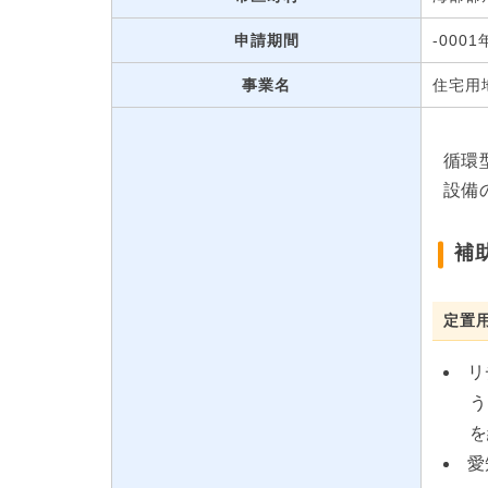
申請期間
-000
事業名
住宅用
循環
設備
補
定置
リ
う
を
愛