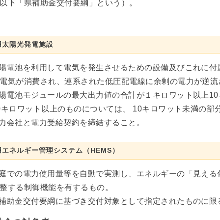
以下「県補助金交付要綱」という）。
用太陽光発電施設
陽電池を利用して電気を発生させるための設備及びこれに付
電気が消費され、連系された低圧配電線に余剰の電力が逆流
陽電池モジュールの最大出力値の合計が１キロワット以上10
0キロワット以上のものについては、 10キロワット未満の部
力会社と電力受給契約を締結すること。
用エネルギー管理システム（HEMS）
庭での電力使用量等を自動で実測し、エネルギーの「見える
整する制御機能を有するもの。
補助金交付要綱に基づき交付対象として指定されたものに限