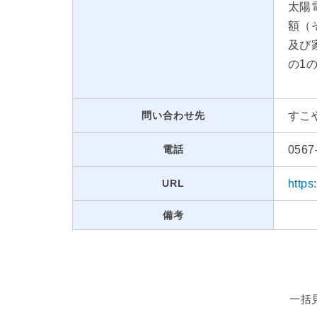
太陽
額（
及び
の1
問い合わせ先
すこ
電話
0567
URL
https
備考
一括