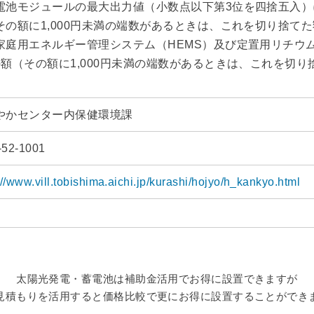
電池モジュールの最大出力値（小数点以下第3位を四捨五入）に
その額に1,000円未満の端数があるときは、これを切り捨てた額)
家庭用エネルギー管理システム（HEMS）及び定置用リチウ
の額（その額に1,000円未満の端数があるときは、これを切り捨て
やかセンター内保健環境課
-52-1001
://www.vill.tobishima.aichi.jp/kurashi/hojyo/h_kankyo.html
太陽光発電・蓄電池は補助金活用でお得に設置できますが
見積もりを活用すると価格比較で更にお得に設置することができ