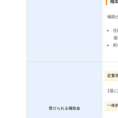
補
補助
住
築
村
定置
1基に
一体
受けられる補助金