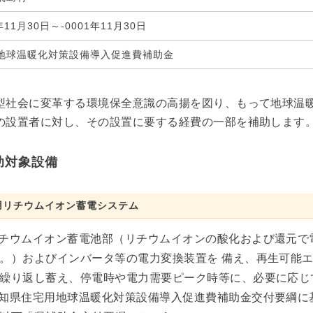
1年11月30日～-0001年11月30日
地球温暖化対策設備導入促進費補助金
型社会に変革する環境保全意識の高揚を図り、もって地球温暖
の設置者に対し、その設置に要する経費の一部を補助します
助対象設備
用リチウムイオン蓄電システム
チウムイオン蓄電池部（リチウムイオンの酸化および還元で
。）およびインバータ等の電力変換装置を 備え、再生可能
繰り返し蓄え、停電時や電力需要ピーク時等に、必要に応じ
知県住宅用地球温暖化対策設備導入促進費補助金交付要綱に