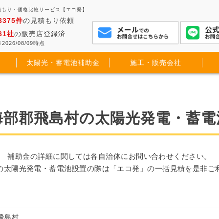
積もり・価格比較サービス【エコ発】
3375件
の見積もり依頼
61社
の販売店登録済
2026/08/09時点
太陽光・蓄電池補助金
施工・販売会社
海部郡飛島村の太陽光発電・蓄電
補助金の詳細に関しては各自治体にお問い合わせください。
の太陽光発電・蓄電池設置の際は「エコ発」の一括見積を是非ご
飛島村