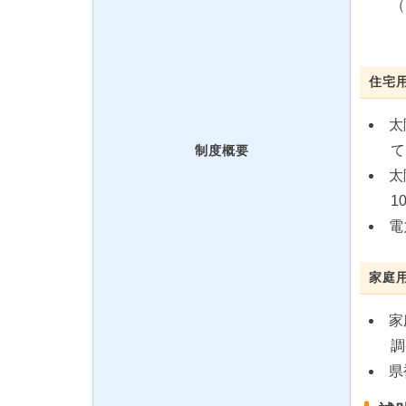
（
住宅
太
て
制度概要
太
1
電
家庭
家
調
県