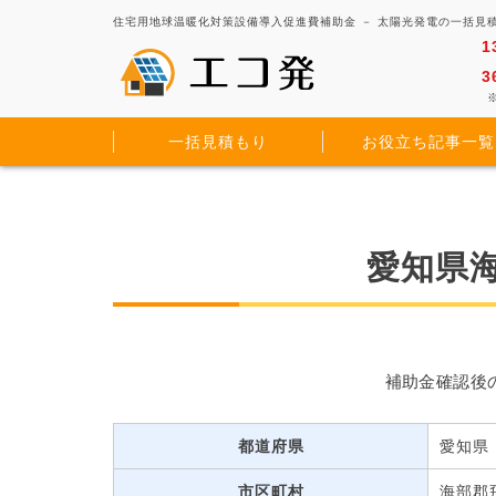
住宅用地球温暖化対策設備導入促進費補助金 － 太陽光発電の一括見
1
3
※
一括見積もり
お役立ち記事一覧
愛知県
補助金確認後
都道府県
愛知県
市区町村
海部郡