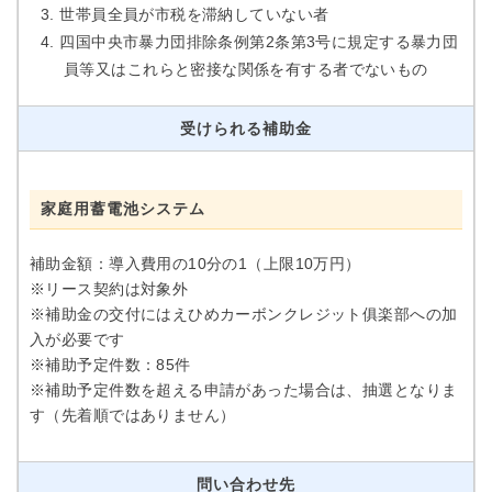
世帯員全員が市税を滞納していない者
四国中央市暴力団排除条例第2条第3号に規定する暴力団
員等又はこれらと密接な関係を有する者でないもの
受けられる補助金
家庭用蓄電池システム
補助金額：導入費用の10分の1（上限10万円）
※リース契約は対象外
※補助金の交付にはえひめカーボンクレジット俱楽部への加
入が必要です
※補助予定件数：85件
※補助予定件数を超える申請があった場合は、抽選となりま
す（先着順ではありません）
問い合わせ先