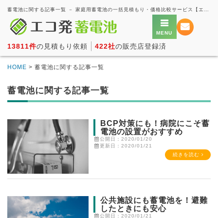
蓄電池に関する記事一覧 － 家庭用蓄電池の一括見積もり・価格比較サービス【エコ発蓄電池】
13811件
の見積もり依頼
422社
の販売店登録済
HOME
> 蓄電池に関する記事一覧
蓄電池に関する記事一覧
BCP対策にも！病院にこそ蓄
電池の設置がおすすめ
公開日：2020/01/20
更新日：2020/01/21
続きを読む
公共施設にも蓄電池を！避難
したときにも安心
公開日：2020/01/21