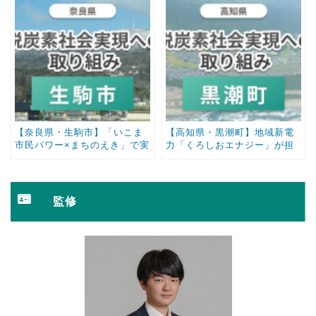
【奈良県・生駒市】「いこま
【高知県・黒潮町】地域新電
市民パワー×まちのえき」で実
力「くろしおエナジー」が担
現！地域一体となって創るゼ
う！災害に強いゼロカーボン
ロカーボン未来図
戦略
監修