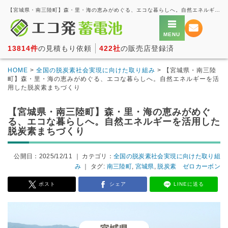
【宮城県・南三陸町】森・里・海の恵みがめぐる、エコな暮らしへ。自然エネルギーを活用した脱炭素まちづくり － 家庭用蓄電池の一括見積もり・価格比較サービス【エコ発蓄電池】
13814件
の見積もり依頼
422社
の販売店登録済
HOME
>
全国の脱炭素社会実現に向けた取り組み
> 【宮城県・南三陸
町】森・里・海の恵みがめぐる、エコな暮らしへ。自然エネルギーを活
用した脱炭素まちづくり
【宮城県・南三陸町】森・里・海の恵みがめぐ
る、エコな暮らしへ。自然エネルギーを活用した
脱炭素まちづくり
公開日：2025/12/11
｜ カテゴリ：
全国の脱炭素社会実現に向けた取り組
み
｜ タグ:
南三陸町
,
宮城県
,
脱炭素 ゼロカーボン
ポスト
シェア
LINEに送る