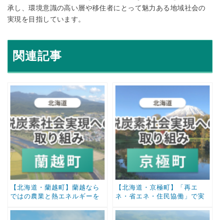
承し、環境意識の高い層や移住者にとって魅力ある地域社会の
実現を目指しています。
関連記事
【北海道・蘭越町】蘭越なら
【北海道・京極町】「再エ
ではの農業と熱エネルギーを
ネ・省エネ・住民協働」で実
活かす「地域循環型」ゼロカ
現させるゼロ・カーボンシテ
ーボン戦略
ィへの取り組み