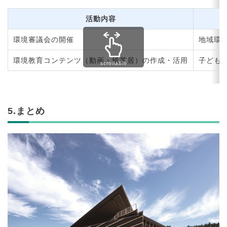
活動内容
環境審議会の開催
地域環
環境教育コンテンツ（動画・紙芝居）の作成・活用
子ども
scrollable
5.まとめ