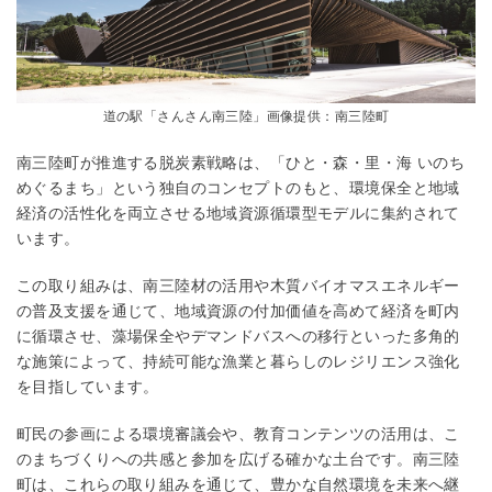
道の駅「さんさん南三陸」画像提供：南三陸町
南三陸町が推進する脱炭素戦略は、「ひと・森・里・海 いのち
めぐるまち」という独自のコンセプトのもと、環境保全と地域
経済の活性化を両立させる地域資源循環型モデルに集約されて
います。
この取り組みは、南三陸材の活用や木質バイオマスエネルギー
の普及支援を通じて、地域資源の付加価値を高めて経済を町内
に循環させ、藻場保全やデマンドバスへの移行といった多角的
な施策によって、持続可能な漁業と暮らしのレジリエンス強化
を目指しています。
町民の参画による環境審議会や、教育コンテンツの活用は、こ
のまちづくりへの共感と参加を広げる確かな土台です。南三陸
町は、これらの取り組みを通じて、豊かな自然環境を未来へ継