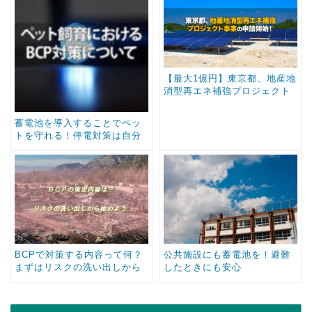
【最大1億円】東京都、地産地
消型再エネ補強プロジェクト
事業の申請受付開始！
蓄電池を導入することでペッ
トを守れる！停電対策は自分
だけの為ではない
BCPで対策する内容って何？
公共施設にも蓄電池を！避難
まずはリスクの洗い出しから
したときにも安心
始めよう