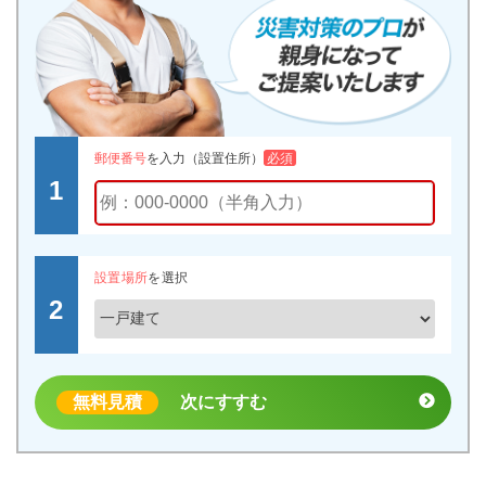
郵便番号
を入力（設置住所）
必須
設置場所
を選択
無料見積
次にすすむ