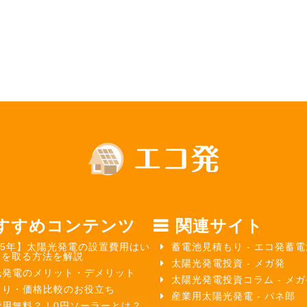
すすめコンテンツ
関連サイト
25年】太陽光発電の設置費用はい
蓄電池見積もり - エコ発蓄電
元を取る方法を解説
太陽光発電投資 - メガ発
光発電のメリット・デメリット
太陽光発電投資コラム - メ
もり・価格比較のお役立ち
産業用太陽光発電 - パネ郎
費用無料？！0円ソーラーとは？