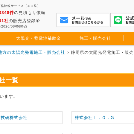
価格比較サービス【エコ発】
3348件
の見積もり依頼
61社
の販売店登録済
2026/08/06時点
太陽光・蓄電池補助金
施工・販売会社
地方の太陽光発電施工・販売会社
> 静岡県の太陽光発電施工・販
社一覧
います。
光技研株式会社
株式会社Ｉ．Ｏ．G