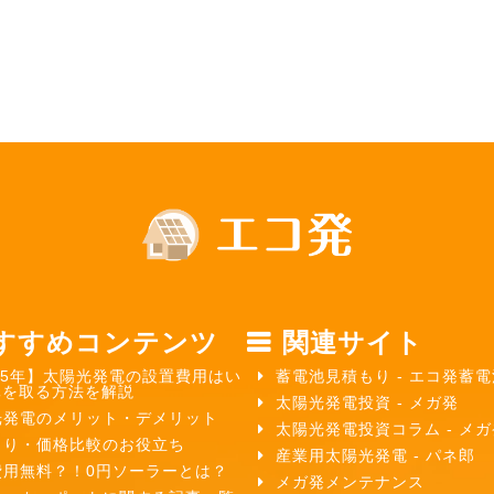
すすめコンテンツ
関連サイト
25年】太陽光発電の設置費用はい
蓄電池見積もり - エコ発蓄電
元を取る方法を解説
太陽光発電投資 - メガ発
光発電のメリット・デメリット
太陽光発電投資コラム - メ
もり・価格比較のお役立ち
産業用太陽光発電 - パネ郎
費用無料？！0円ソーラーとは？
メガ発メンテナンス