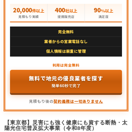
20,000
400
90
件以上
社以上
%以上
見積もり実績
提携販売店
満足度
完全無料
業者からの営業電話なし
個人情報は厳重に管理
無料で地元の優良業者を探す
簡単60秒で完了
見積もり後の
契約義務は一切ありません
【東京都】災害にも強く健康にも資する断熱・太
陽光住宅普及拡大事業（令和8年度）