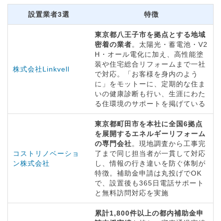
設置業者3選
特徴
東京都八王子市を拠点とする地域
密着の業者
。太陽光・蓄電池・V2
H・オール電化に加え、高性能塗
装や住宅総合リフォームまで一社
株式会社Linkvell
で対応。「お客様を身内のよう
に」をモットーに、定期的な住ま
いの健康診断も行い、生涯にわた
る住環境のサポートを掲げている
東京都町田市を本社に全国6拠点
を展開するエネルギーリフォーム
の専門会社
。現地調査から工事完
コストリノベーショ
了まで同じ担当者が一貫して対応
ン株式会社
し、情報の行き違いを防ぐ体制が
特徴。補助金申請は丸投げでOK
で、設置後も365日電話サポート
と無料訪問対応を実施
累計1,800件以上の都内補助金申