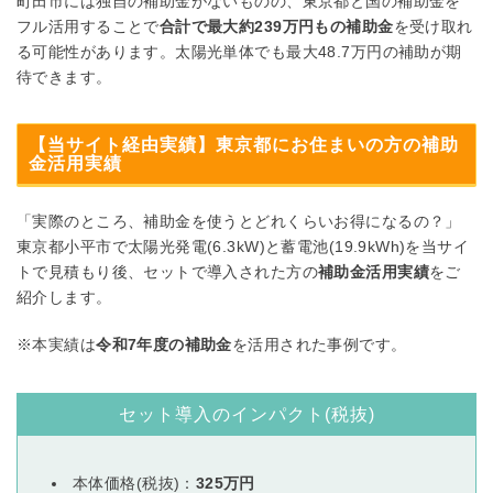
町田市には独自の補助金がないものの、東京都と国の補助金を
フル活用することで
合計で最大約239万円もの補助金
を受け取れ
る可能性があります。太陽光単体でも最大48.7万円の補助が期
待できます。
【当サイト経由実績】東京都にお住まいの方の補助
金活用実績
「実際のところ、補助金を使うとどれくらいお得になるの？」
東京都小平市で太陽光発電(6.3kW)と蓄電池(19.9kWh)を当サイ
トで見積もり後、セットで導入された方の
補助金活用実績
をご
紹介します。
※本実績は
令和7年度の補助金
を活用された事例です。
セット導入のインパクト(税抜)
本体価格(税抜)：
325万円