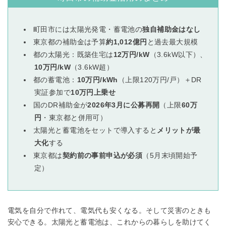
町田市には太陽光発電・蓄電池の
独自補助金はなし
東京都の補助金は予算
約1,012億円
と過去最大規模
都の太陽光：既築住宅は
12万円/kW
（3.6kW以下）、
10万円/kW
（3.6kW超）
都の蓄電池：
10万円/kWh
（上限120万円/戸）＋DR
実証参加で
10万円上乗せ
国のDR補助金が
2026年3月に公募再開
（上限
60万
円
・東京都と併用可）
太陽光と蓄電池をセットで導入すると
メリットが最
大化
する
東京都は
契約前の事前申込が必須
（5月末頃開始予
定）
電気を自分で作れて、電気代も安くなる。そして災害のときも
安心できる。太陽光と蓄電池は、これからの暮らしを助けてく