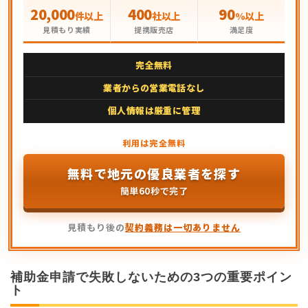
20,000
400
90
件以上
社以上
%以上
見積もり実績
提携販売店
満足度
完全無料
業者からの営業電話なし
個人情報は厳重に管理
無料で地元の優良業者を探す
簡単60秒で完了
見積もり後の
契約義務は一切ありません
補助金申請で失敗しないための3つの重要ポイン
ト