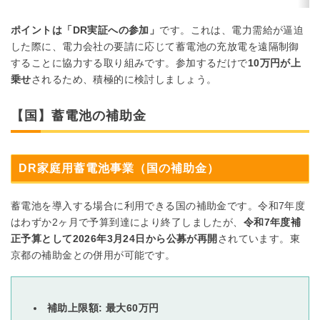
ポイントは「DR実証への参加」
です。これは、電力需給が逼迫
した際に、電力会社の要請に応じて蓄電池の充放電を遠隔制御
することに協力する取り組みです。参加するだけで
10万円が上
乗せ
されるため、積極的に検討しましょう。
【国】蓄電池の補助金
DR家庭用蓄電池事業（国の補助金）
蓄電池を導入する場合に利用できる国の補助金です。令和7年度
はわずか2ヶ月で予算到達により終了しましたが、
令和7年度補
正予算として2026年3月24日から公募が再開
されています。東
京都の補助金との併用が可能です。
補助上限額:
最大60万円