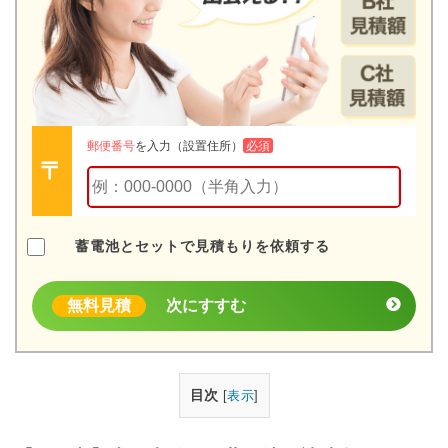
郵便番号
を入力（設置住所）
必須
蓄電池とセットで見積もりを依頼する
無料見積
次にすすむ
目次
[
表示
]