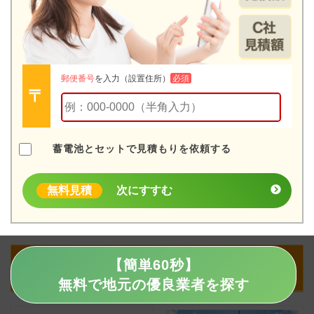
郵便番号
を入力（設置住所）
必須
蓄電池とセットで見積もりを依頼する
無料見積
次にすすむ
【簡単60秒】
関連記事
無料で地元の優良業者を探す