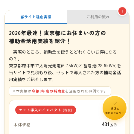
!
当サイト経由実績
ご利用の流れ
2026年最速！東京都にお住まいの方の
補助金活用実績を紹介！
「実際のところ、補助金を使うとどれくらいお得になる
の？」
東京都府中市で太陽光発電(6.75kW)と蓄電池(28.6kWh)を
当サイトで見積もり後、セットで導入された方の
補助金活
用実績
をご紹介します。
※本実績は
令和8年度の補助金
を活用された事例です。
90
%
セット導入のインパクト
(税抜)
補助金でカバー
431
本体価格
万円