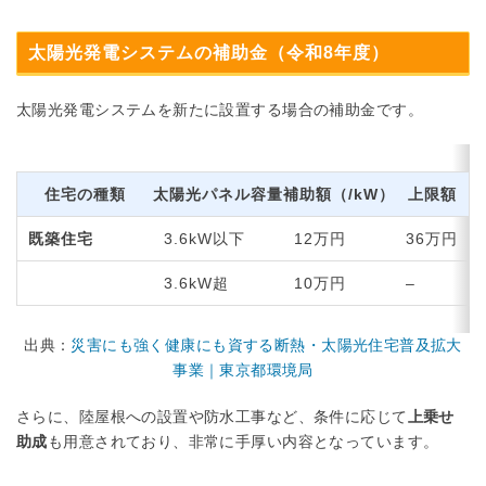
太陽光発電システムの補助金（令和8年度）
太陽光発電システムを新たに設置する場合の補助金です。
住宅の種類
太陽光パネル容量
補助額（/kW）
上限額
既築住宅
3.6kW以下
12万円
36万円
3.6kW超
10万円
–
出典：
災害にも強く健康にも資する断熱・太陽光住宅普及拡大
事業｜東京都環境局
さらに、陸屋根への設置や防水工事など、条件に応じて
上乗せ
助成
も用意されており、非常に手厚い内容となっています。