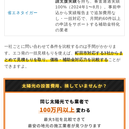
請支援実績
を持ち、審査通過実績
100%（2024年1〜8月）。事前申
省エネタイガー
込から実績報告まで追加費用な
し・一括対応で、月間約60件以上
の申請をサポートする補助金特化
の業者
一社ごとに問い合わせて条件を比較するのは手間がかかりま
す。エコ発の一括見積もりを使えば、
町田市対応する3社からま
とめて見積もりを取り、価格・補助金対応力を比較する
ことが
できますよ。
太陽光の設置費用、損していませんか？
同じ太陽光でも業者で
100万円以上
変わる
最大5社を比較できて
最安の地元の施工業者が見つかります