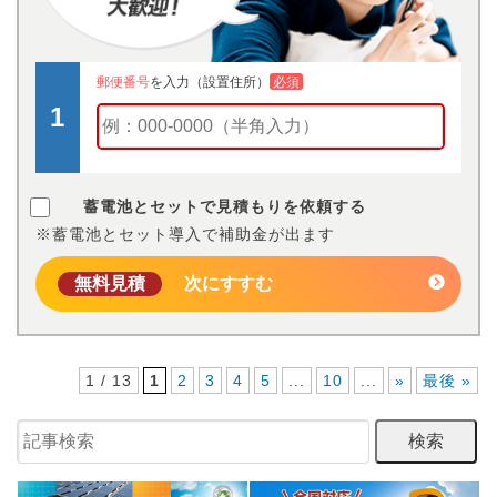
郵便番号
を入力（設置住所）
必須
蓄電池とセットで見積もりを依頼する
※蓄電池とセット導入で補助金が出ます
無料見積
次にすすむ
1 / 13
1
2
3
4
5
...
10
...
»
最後 »