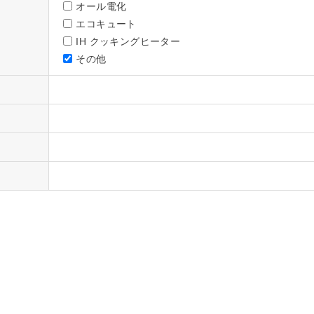
オール電化
エコキュート
IH クッキングヒーター
その他