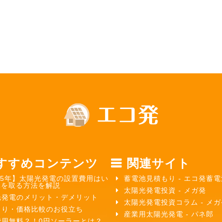
すすめコンテンツ
関連サイト
25年】太陽光発電の設置費用はい
蓄電池見積もり - エコ発蓄電
元を取る方法を解説
太陽光発電投資 - メガ発
光発電のメリット・デメリット
太陽光発電投資コラム - メ
もり・価格比較のお役立ち
産業用太陽光発電 - パネ郎
費用無料？！0円ソーラーとは？