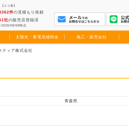
ス【エコ発】
3362件
の見積もり依頼
61社
の販売店登録済
2026/08/08時点
太陽光・蓄電池補助金
施工・販売会社
エスティア株式会社
青森県