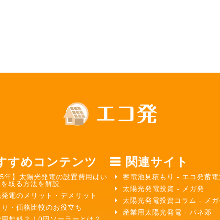
すすめコンテンツ
関連サイト
25年】太陽光発電の設置費用はい
蓄電池見積もり - エコ発蓄電
元を取る方法を解説
太陽光発電投資 - メガ発
光発電のメリット・デメリット
太陽光発電投資コラム - メ
もり・価格比較のお役立ち
産業用太陽光発電 - パネ郎
費用無料？！0円ソーラーとは？