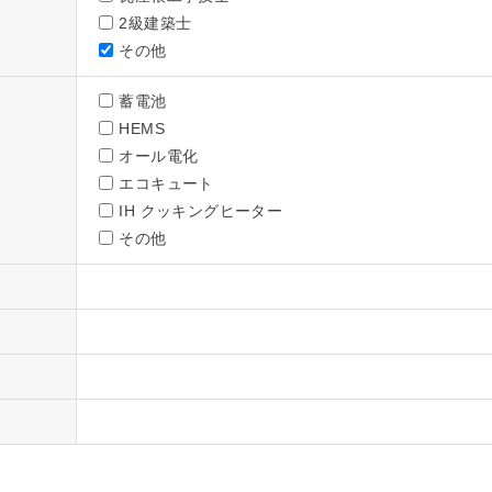
2級建築士
その他
蓄電池
HEMS
オール電化
エコキュート
IH クッキングヒーター
その他