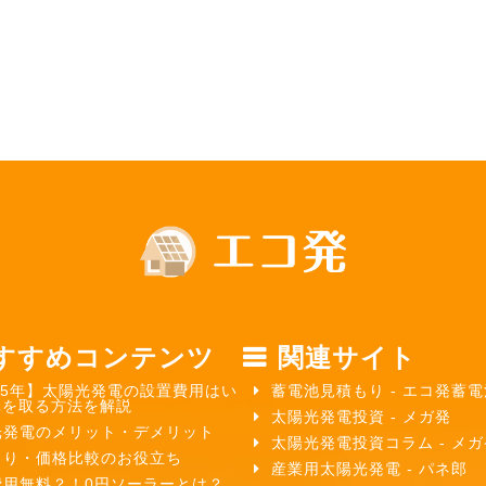
すすめコンテンツ
関連サイト
25年】太陽光発電の設置費用はい
蓄電池見積もり - エコ発蓄電
元を取る方法を解説
太陽光発電投資 - メガ発
光発電のメリット・デメリット
太陽光発電投資コラム - メ
もり・価格比較のお役立ち
産業用太陽光発電 - パネ郎
費用無料？！0円ソーラーとは？