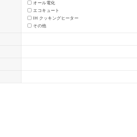
オール電化
エコキュート
IH クッキングヒーター
その他