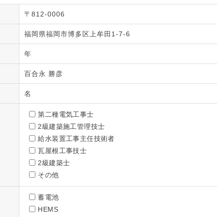
〒812-0006
福岡県福岡市博多区上牟田1-7-6
年
百合永 勝彦
名
第二種電気工事士
2級建築施工管理技士
給水装置工事主任技術者
瓦屋根工事技士
2級建築士
その他
蓄電池
HEMS