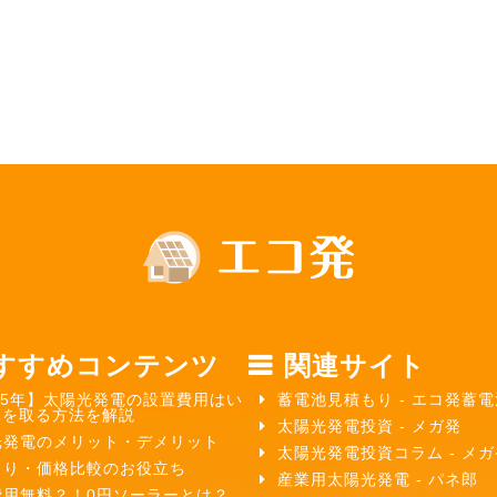
すすめコンテンツ
関連サイト
25年】太陽光発電の設置費用はい
蓄電池見積もり - エコ発蓄電
元を取る方法を解説
太陽光発電投資 - メガ発
光発電のメリット・デメリット
太陽光発電投資コラム - メ
もり・価格比較のお役立ち
産業用太陽光発電 - パネ郎
費用無料？！0円ソーラーとは？