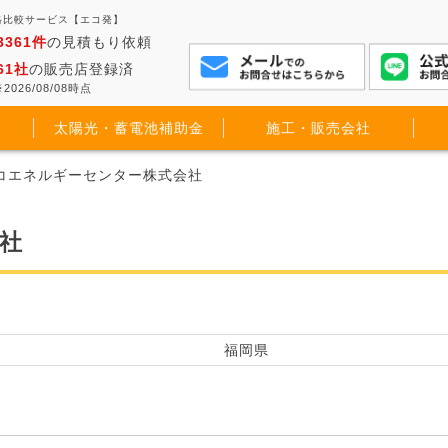
格比較サービス【エコ発】
3361件
の見積もり依頼
61社
の販売店登録済
2026/08/08時点
太陽光・蓄電池補助金
施工・販売会社
エコエネルギーセンター株式会社
社
福岡県