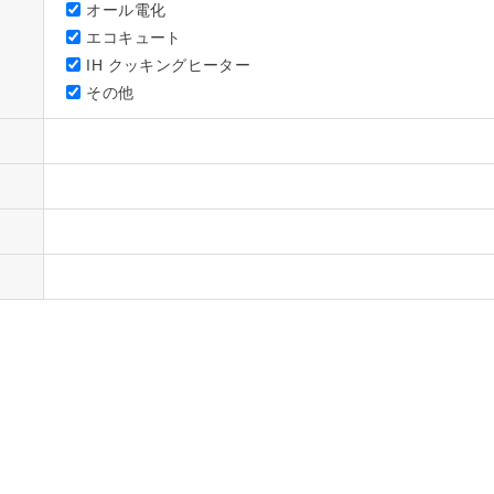
オール電化
エコキュート
IH クッキングヒーター
その他