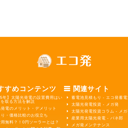
すすめコンテンツ
関連サイト
25年】太陽光発電の設置費用はい
蓄電池見積もり - エコ発蓄電
元を取る方法を解説
太陽光発電投資 - メガ発
光発電のメリット・デメリット
太陽光発電投資コラム - メ
もり・価格比較のお役立ち
産業用太陽光発電 - パネ郎
費用無料？！0円ソーラーとは？
メガ発メンテナンス