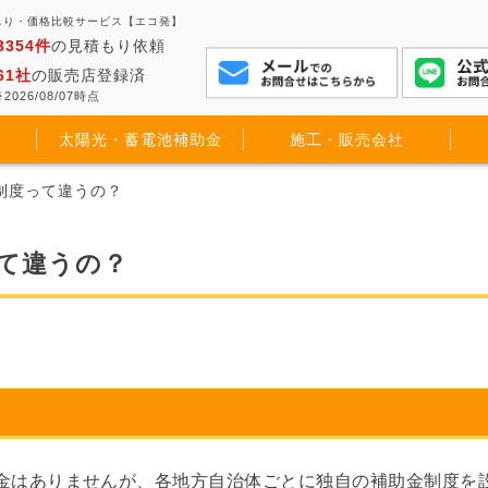
もり・価格比較サービス【エコ発】
3354件
の見積もり依頼
61社
の販売店登録済
2026/08/07時点
太陽光・蓄電池補助金
施工・販売会社
制度って違うの？
て違うの？
金はありませんが、各地方自治体ごとに独自の補助金制度を