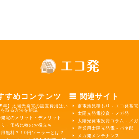
すすめコンテンツ
関連サイト
25年】太陽光発電の設置費用はい
蓄電池見積もり - エコ発蓄電
元を取る方法を解説
太陽光発電投資 - メガ発
光発電のメリット・デメリット
太陽光発電投資コラム - メ
もり・価格比較のお役立ち
産業用太陽光発電 - パネ郎
費用無料？！0円ソーラーとは？
メガ発メンテナンス