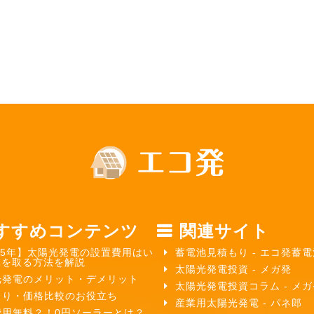
すすめコンテンツ
関連サイト
25年】太陽光発電の設置費用はい
蓄電池見積もり - エコ発蓄電
元を取る方法を解説
太陽光発電投資 - メガ発
光発電のメリット・デメリット
太陽光発電投資コラム - メ
もり・価格比較のお役立ち
産業用太陽光発電 - パネ郎
費用無料？！0円ソーラーとは？