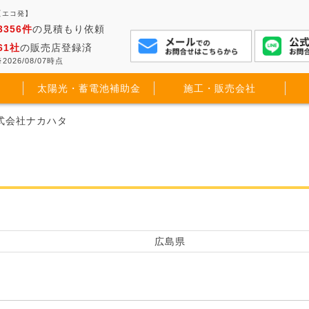
【エコ発】
3356件
の見積もり依頼
61社
の販売店登録済
2026/08/07時点
太陽光・蓄電池補助金
施工・販売会社
株式会社ナカハタ
広島県