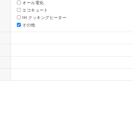
オール電化
エコキュート
IH クッキングヒーター
その他