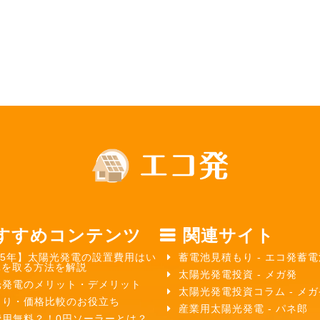
すすめコンテンツ
関連サイト
25年】太陽光発電の設置費用はい
蓄電池見積もり - エコ発蓄電
元を取る方法を解説
太陽光発電投資 - メガ発
光発電のメリット・デメリット
太陽光発電投資コラム - メ
もり・価格比較のお役立ち
産業用太陽光発電 - パネ郎
費用無料？！0円ソーラーとは？