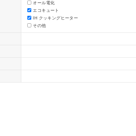
オール電化
エコキュート
IH クッキングヒーター
その他