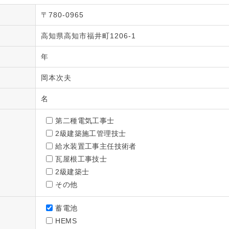
〒780-0965
高知県高知市福井町1206-1
年
岡本次夫
名
第二種電気工事士
2級建築施工管理技士
給水装置工事主任技術者
瓦屋根工事技士
2級建築士
その他
蓄電池
HEMS