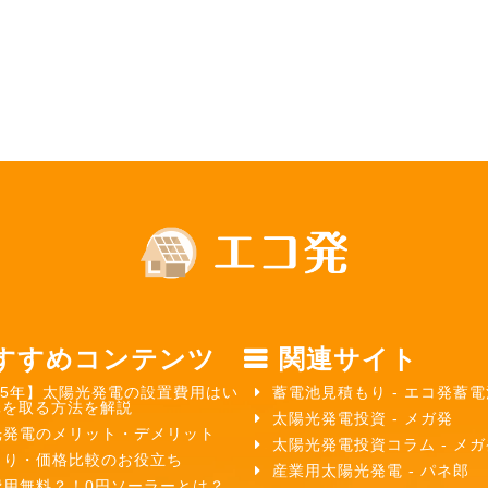
すすめコンテンツ
関連サイト
25年】太陽光発電の設置費用はい
蓄電池見積もり - エコ発蓄電
元を取る方法を解説
太陽光発電投資 - メガ発
光発電のメリット・デメリット
太陽光発電投資コラム - メ
もり・価格比較のお役立ち
産業用太陽光発電 - パネ郎
費用無料？！0円ソーラーとは？