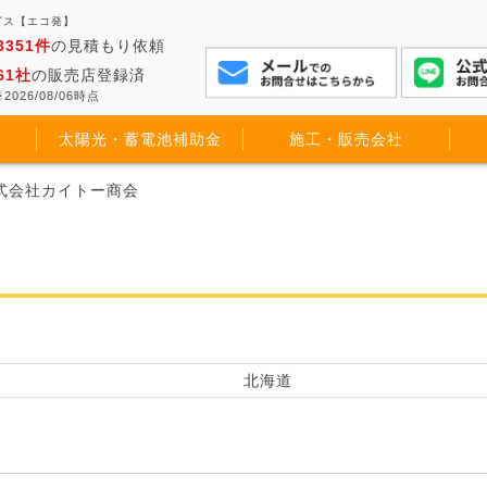
ビス【エコ発】
3351件
の見積もり依頼
61社
の販売店登録済
2026/08/06時点
太陽光・蓄電池補助金
施工・販売会社
株式会社カイトー商会
北海道