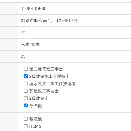
〒084-0909
釧路市昭和南4丁目25番17号
年
米本 富夫
名
第二種電気工事士
2級建築施工管理技士
給水装置工事主任技術者
瓦屋根工事技士
2級建築士
その他
蓄電池
HEMS