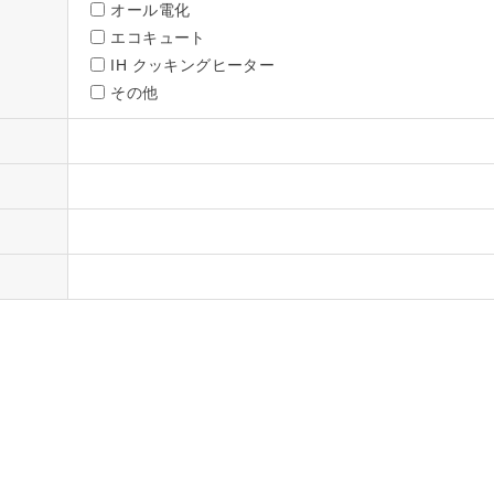
オール電化
エコキュート
IH クッキングヒーター
その他