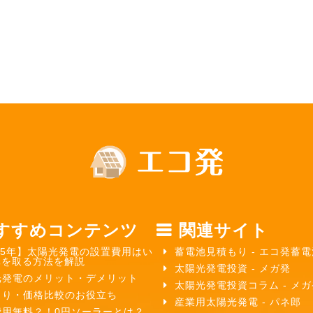
すすめコンテンツ
関連サイト
25年】太陽光発電の設置費用はい
蓄電池見積もり - エコ発蓄電
元を取る方法を解説
太陽光発電投資 - メガ発
光発電のメリット・デメリット
太陽光発電投資コラム - メ
もり・価格比較のお役立ち
産業用太陽光発電 - パネ郎
費用無料？！0円ソーラーとは？