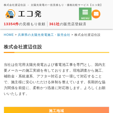
株式会社渡辺住設 － 太陽光発電の一括見積もり・価格比較サービス【エコ発】
13354件
の見積もり依頼
361社
の販売店登録済
HOME
>
兵庫県の太陽光発電施工・販売会社
> 株式会社渡辺住設
株式会社渡辺住設
当社は住宅用太陽光発電および蓄電池工事を専門とし、国内主
要メーカーの施工実績を有しております。現地調査から施工、
補助金・系統連系、アフター対応まで一環して対応すること
で、施主様に安心いただける体制を整えています。長期的な協
力関係を前提に、柔軟かつ迅速に対応致します。よろしくお願
いいたします。
施工地域