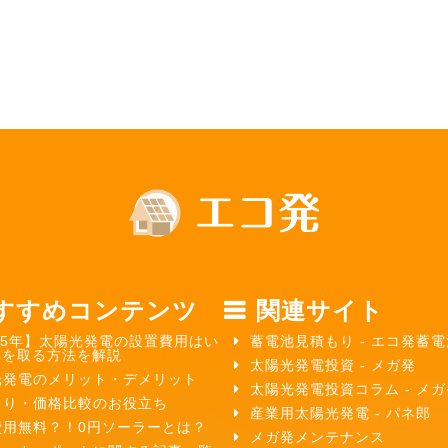
すすめコンテンツ
関連サイト
25年】太陽光発電の設置費用はい
蓄電池見積もり - エコ発蓄電
元を取る方法を解説
太陽光発電投資 - メガ発
光発電のメリット・デメリット
太陽光発電投資コラム - メ
もり・価格比較のお役立ち
産業用太陽光発電 - パネ郎
費用無料？！0円ソーラーとは？
メガ発メンテナンス