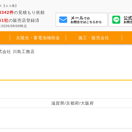
ス【エコ発】
3342件
の見積もり依頼
61社
の販売店登録済
2026/08/06時点
太陽光・蓄電池補助金
施工・販売会社
式会社 川島工務店
滋賀県/京都府/大阪府