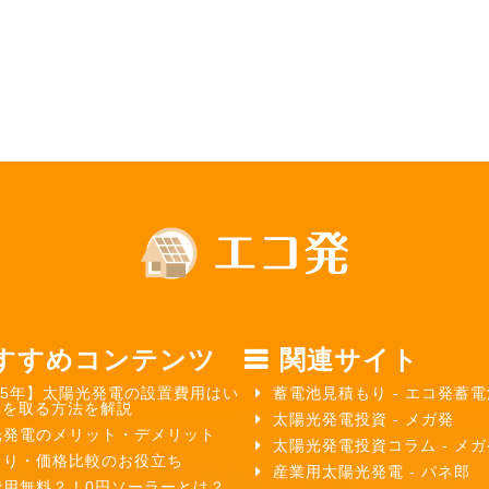
すすめコンテンツ
関連サイト
25年】太陽光発電の設置費用はい
蓄電池見積もり - エコ発蓄電
元を取る方法を解説
太陽光発電投資 - メガ発
光発電のメリット・デメリット
太陽光発電投資コラム - メ
もり・価格比較のお役立ち
産業用太陽光発電 - パネ郎
費用無料？！0円ソーラーとは？