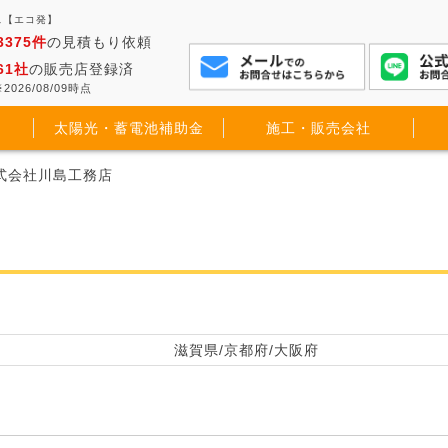
ス【エコ発】
3375件
の見積もり依頼
61社
の販売店登録済
2026/08/09時点
太陽光・蓄電池補助金
施工・販売会社
株式会社川島工務店
滋賀県/京都府/大阪府