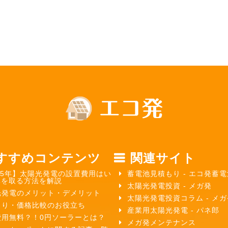
すすめコンテンツ
関連サイト
25年】太陽光発電の設置費用はい
蓄電池見積もり - エコ発蓄電
元を取る方法を解説
太陽光発電投資 - メガ発
光発電のメリット・デメリット
太陽光発電投資コラム - メ
もり・価格比較のお役立ち
産業用太陽光発電 - パネ郎
費用無料？！0円ソーラーとは？
メガ発メンテナンス