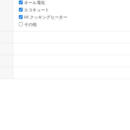
オール電化
エコキュート
IH クッキングヒーター
その他