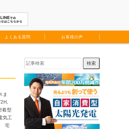
よくある質問
お客様の声
スま
H,
密着型
電気工
名 宅