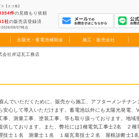
ビス【エコ発】
3354件
の見積もり依頼
61社
の販売店登録済
2026/08/07時点
太陽光・蓄電池補助金
施工・販売会社
株式会社岸辺瓦工務店
に喜んでいただくために、販売から施工、アフターメンテナン
安心して導入いただけます。蓄電池以外にも太陽光発電、V2
工事、測量工事、塗装工事、等も取り扱っております。地域
提供しております。また、弊社には1種電気工事士2名 ２種
理技士１名 測量士１名 １級瓦葺技士２名 屋根診断士1