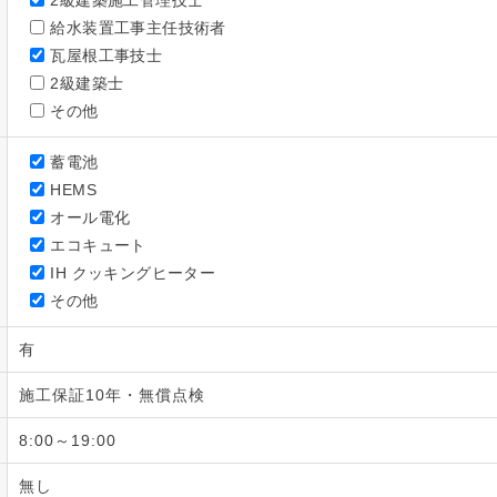
2級建築施工管理技士
給水装置工事主任技術者
瓦屋根工事技士
2級建築士
その他
蓄電池
HEMS
オール電化
エコキュート
IH クッキングヒーター
その他
有
施工保証10年・無償点検
8:00～19:00
無し