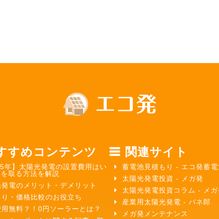
すすめコンテンツ
関連サイト
25年】太陽光発電の設置費用はい
蓄電池見積もり - エコ発蓄電
元を取る方法を解説
太陽光発電投資 - メガ発
光発電のメリット・デメリット
太陽光発電投資コラム - メ
もり・価格比較のお役立ち
産業用太陽光発電 - パネ郎
費用無料？！0円ソーラーとは？
メガ発メンテナンス