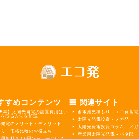
すすめコンテンツ
関連サイト
25年】太陽光発電の設置費用はい
蓄電池見積もり - エコ発蓄電
元を取る方法を解説
太陽光発電投資 - メガ発
光発電のメリット・デメリット
太陽光発電投資コラム - メ
もり・価格比較のお役立ち
産業用太陽光発電 - パネ郎
費用無料？！0円ソーラーとは？