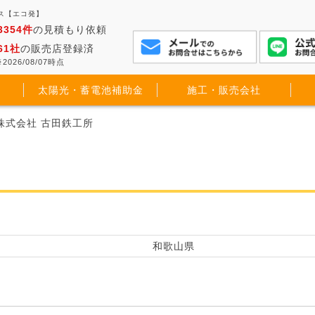
ス【エコ発】
3354件
の見積もり依頼
61社
の販売店登録済
2026/08/07時点
太陽光・蓄電池補助金
施工・販売会社
 株式会社 古田鉄工所
和歌山県