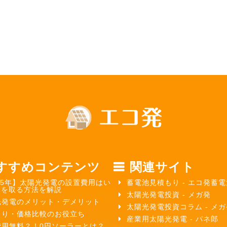
すすめコンテンツ
関連サイト
25年】太陽光発電の設置費用はい
蓄電池見積もり - エコ発蓄電
元を取る方法を解説
太陽光発電投資 - メガ発
光発電のメリット・デメリット
太陽光発電投資コラム - メ
もり・価格比較のお役立ち
産業用太陽光発電 - パネ郎
費用無料？！0円ソーラーとは？