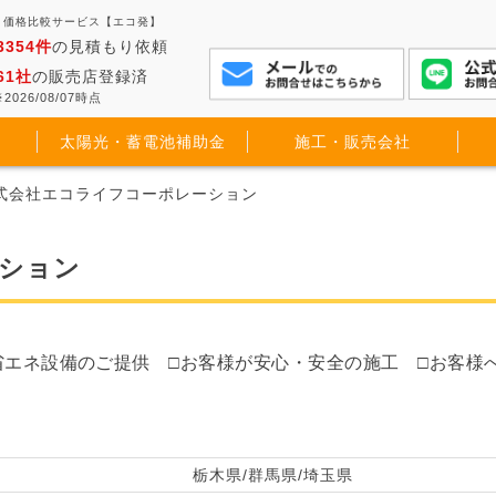
・価格比較サービス【エコ発】
3354件
の見積もり依頼
61社
の販売店登録済
2026/08/07時点
太陽光・蓄電池補助金
施工・販売会社
株式会社エコライフコーポレーション
ション
省エネ設備のご提供 □お客様が安心・安全の施工 □お客様
栃木県/群馬県/埼玉県